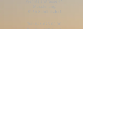
Wehntalerstrasse 44
(Ausstellung)
8165 Schöfflisdorf
Tel.:
044 875 00 00
Fax: 044 875 04 60
Folge uns auf Facebook.
Folge uns auf Instagram.