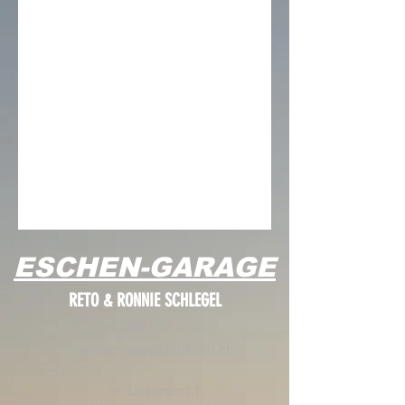
ESCHEN-GARAGE
RETO & RONNIE SCHLEGEL
retoschlegel@bluewin.ch
Im
Usserdorf
1